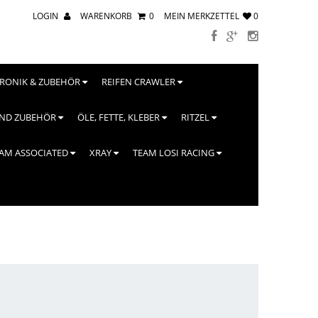
LOGIN
WARENKORB
0
MEIN MERKZETTEL
0
TRONIK & ZUBEHÖR
REIFEN CRAWLER
UND ZUBEHÖR
ÖLE, FETTE, KLEBER
RITZEL
AM ASSOCIATED
XRAY
TEAM LOSI RACING