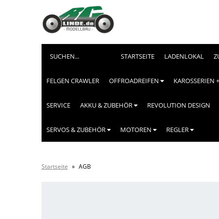
STARTSEITE
LADENLOKAL
Z
FELGEN CRAWLER
OFFROADREIFEN
KAROSSERIEN 
SERVICE
AKKU & ZUBEHÖR
REVOLUTION DESIGN
SERVOS & ZUBEHÖR
MOTOREN
REGLER
Startseite
»
AGB