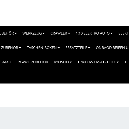
UBEHÖR
WERKZEUG
CRAWLER
1:10 ELEKTRO AUTO
ELEK
+ ZUBEHÖR
TASCHEN-BOXEN
ERSATZTEILE
ONRAOD REIFEN 
SAMIX
RC4WD ZUBEHÖR
KYOSHO
TRAXXAS ERSATZTEILE
TE