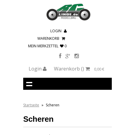
LOGIN
WARENKORB
MEIN MERKZETTEL
0
Login
Warenkorb
()
0,00 €
Startseite
»
Scheren
Scheren