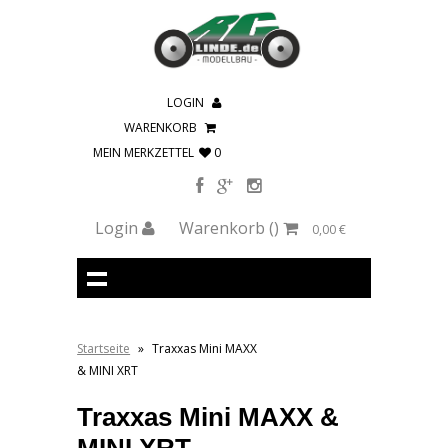
LOGIN
WARENKORB
MEIN MERKZETTEL
0
Login
Warenkorb
()
0,00 €
Startseite
»
Traxxas Mini MAXX
& MINI XRT
Traxxas Mini MAXX &