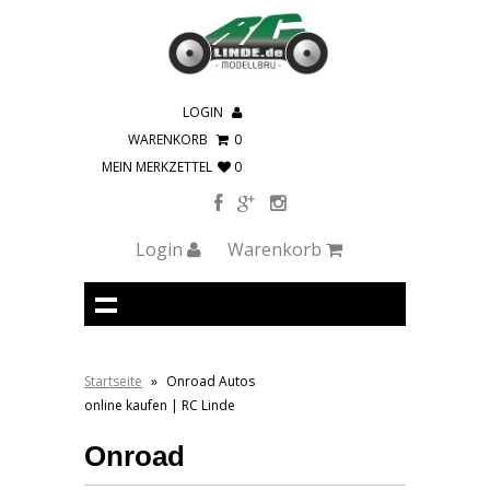
LOGIN
WARENKORB
0
MEIN MERKZETTEL
0
Login
Warenkorb
Startseite
»
Onroad Autos
online kaufen | RC Linde
Onroad