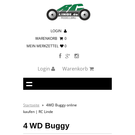
LOGIN
WARENKORB
0
MEIN MERKZETTEL
0
Login
Warenkorb
Startseite
»
4WD Buggy online
kaufen | RC Linde
4 WD Buggy