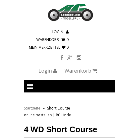
LOGIN
WARENKORB
0
MEIN MERKZETTEL
0
Login
Warenkorb
Startseite
»
Short Course
online bestellen | RC Linde
4 WD Short Course