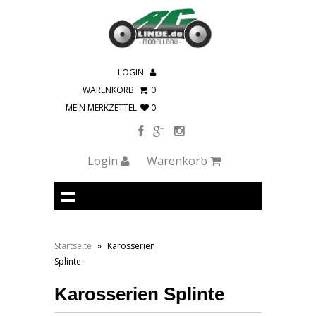
LOGIN
WARENKORB
0
MEIN MERKZETTEL
0
Login
Warenkorb
Startseite
»
Karosserien
Splinte
Karosserien Splinte